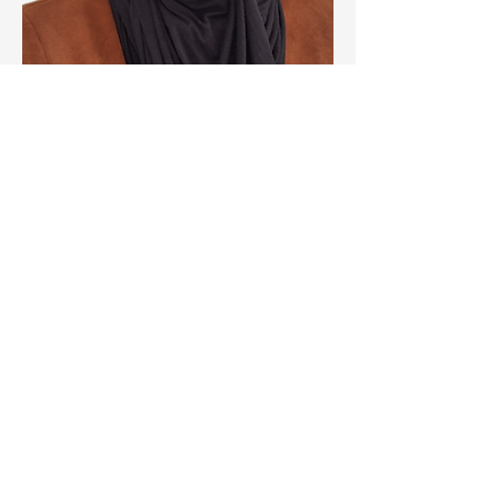
ليلى فريجات
לילה פריג'את
منظم مجتمعي / מארגנת קהילתית