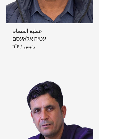
عطية العصام
עטיה אלאעסם
رئيس / יו"ר