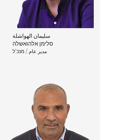
سليمان الهواشلة
סלימן אלהואשלה
مدير عام / מנכ"ל