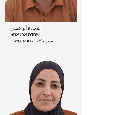
شحادة أبو عسى
שחדה אבו אסא
مدير مكتب / מנהל משרד