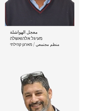
معجل الهواشلة
מעיגל אלהואשלה
منظم مجتمعي / מארגן קהילתי